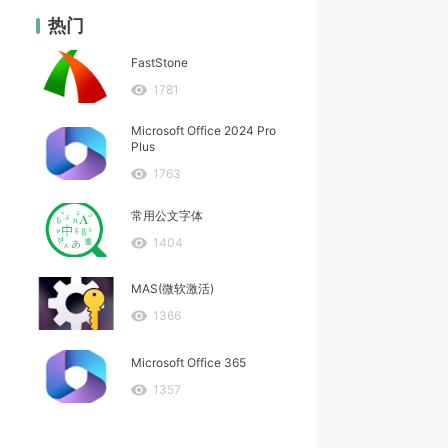
热门
FastStone
1781
Microsoft Office 2024 Pro
Plus
1763
常用公文字体
1404
MAS(微软激活)
1366
Microsoft Office 365
1357