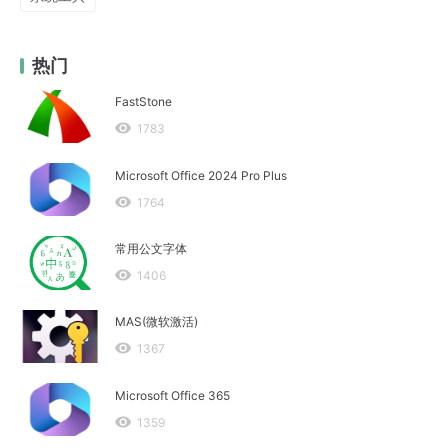
热门
FastStone
1783
Microsoft Office 2024 Pro Plus
1764
常用公文字体
1406
MAS(微软激活)
1367
Microsoft Office 365
1359